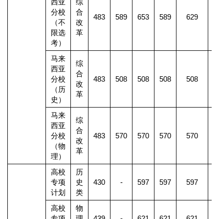
西亚
综
分校
合
483
589
653
589
629
（不
改
限选
革
考）
马来
综
西亚
合
分校
483
508
508
508
508
改
（历
革
史）
马来
综
西亚
合
分校
483
570
570
570
570
改
（物
革
理）
高校
历
专项
史
430
-
597
597
597
计划
类
高校
物
专项
理
439
-
621
621
621