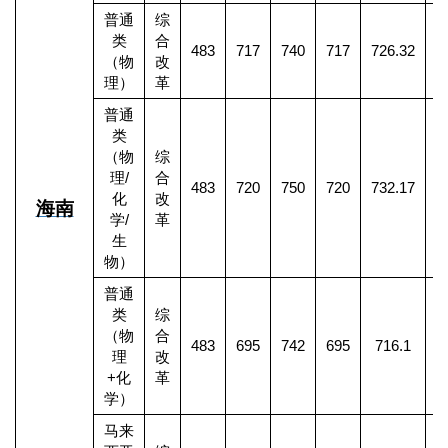
普通
综
类
合
483
717
740
717
726.32
1
（物
改
理）
革
普通
类
（物
综
理
/
合
483
720
750
720
732.17
化
改
海南
学
/
革
生
物）
普通
类
综
（物
合
483
695
742
695
716.1
1
理
改
+
化
革
学）
马来