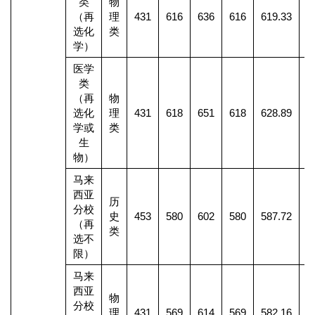
类
物
（再
理
431
616
636
616
619.33
2
选化
类
学）
医学
类
（再
物
选化
理
431
618
651
618
628.89
1
学或
类
生
物）
马来
西亚
历
分校
史
453
580
602
580
587.72
1
（再
类
选不
限）
马来
西亚
物
分校
理
431
569
614
569
582.16
1