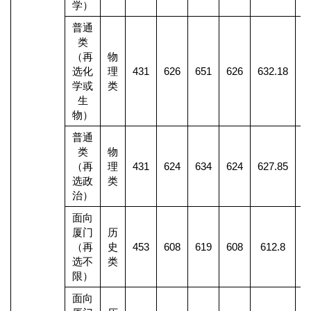
学）
普通
类
（再
物
选化
理
431
626
651
626
632.18
1
学或
类
生
物）
普通
类
物
（再
理
431
624
634
624
627.85
1
选政
类
治）
面向
厦门
历
（再
史
453
608
619
608
612.8
1
选不
类
限）
面向