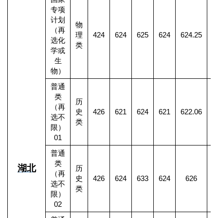
专项
计划
物
（再
理
424
624
625
624
624.25
选化
类
学或
生
物）
普通
类
历
（再
史
426
621
624
621
622.06
1
选不
类
限）
01
普通
类
湖北
历
（再
史
426
624
633
624
626
选不
类
限）
02