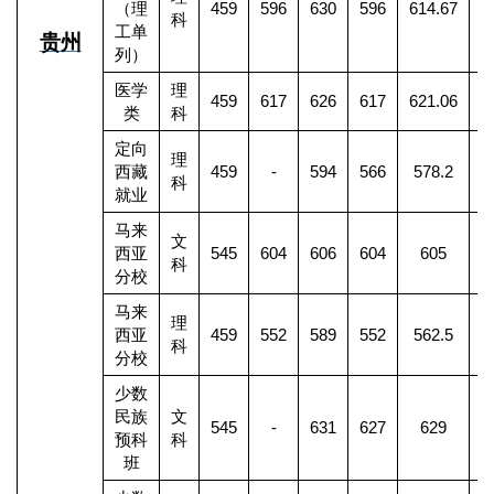
（理
459
596
630
596
614.67
3
科
工单
贵州
列）
医学
理
459
617
626
617
621.06
1
类
科
定向
理
西藏
459
-
594
566
578.2
科
就业
马来
文
西亚
545
604
606
604
605
科
分校
马来
理
西亚
459
552
589
552
562.5
科
分校
少数
民族
文
545
-
631
627
629
预科
科
班