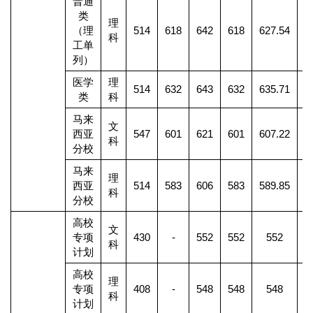
普通
类
理
（理
514
618
642
618
627.54
3
科
工单
列）
医学
理
514
632
643
632
635.71
1
类
科
马来
文
西亚
547
601
621
601
607.22
科
分校
马来
理
西亚
514
583
606
583
589.85
4
科
分校
高校
文
专项
430
-
552
552
552
科
计划
高校
理
专项
408
-
548
548
548
科
计划