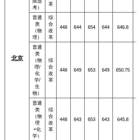
限选
革
考）
普通
综
类
合
448
644
654
644
646.8
2
（物
改
理）
革
普通
类
北京
（物
综
理
/
合
448
649
653
649
650.75
化
改
学
/
革
生
物）
普通
类
综
（物
合
448
643
653
643
645.8
1
理
改
+
化
革
学）