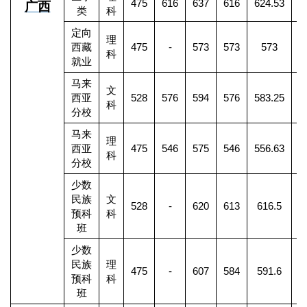
475
616
637
616
624.53
1
广西
类
科
定向
理
西藏
475
-
573
573
573
科
就业
马来
文
西亚
528
576
594
576
583.25
科
分校
马来
理
西亚
475
546
575
546
556.63
1
科
分校
少数
民族
文
528
-
620
613
616.5
预科
科
班
少数
民族
理
475
-
607
584
591.6
预科
科
班