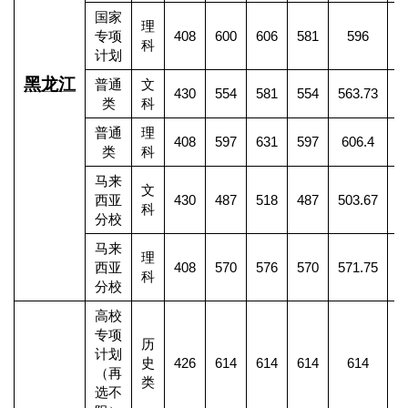
国家
理
专项
408
600
606
581
596
科
计划
黑龙江
普通
文
430
554
581
554
563.73
1
类
科
普通
理
408
597
631
597
606.4
4
类
科
马来
文
西亚
430
487
518
487
503.67
科
分校
马来
理
西亚
408
570
576
570
571.75
科
分校
高校
专项
历
计划
史
426
614
614
614
614
（再
类
选不