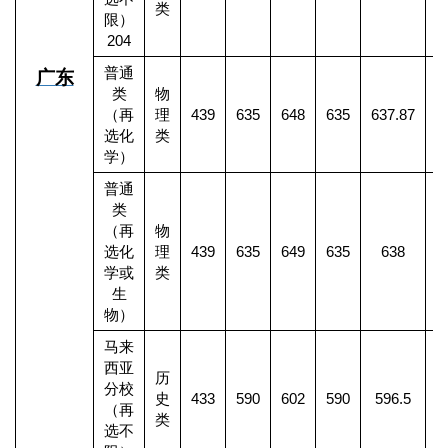
类
限）
204
普通
广东
类
物
（再
理
439
635
648
635
637.87
1
选化
类
学）
普通
类
（再
物
选化
理
439
635
649
635
638
1
学或
类
生
物）
马来
西亚
历
分校
史
433
590
602
590
596.5
（再
类
选不