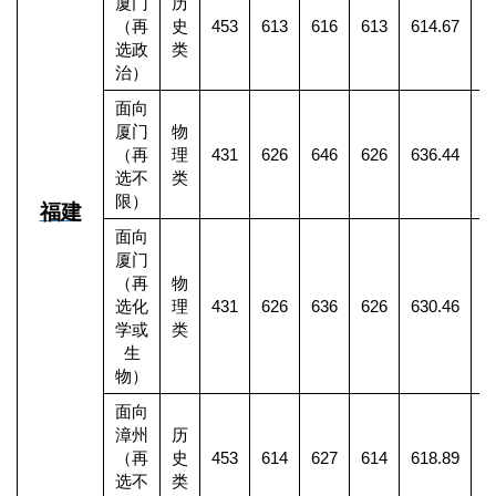
厦门
历
（再
史
453
613
616
613
614.67
选政
类
治）
面向
厦门
物
（再
理
431
626
646
626
636.44
2
选不
类
限）
福建
面向
厦门
（再
物
选化
理
431
626
636
626
630.46
1
学或
类
生
物）
面向
漳州
历
（再
史
453
614
627
614
618.89
选不
类