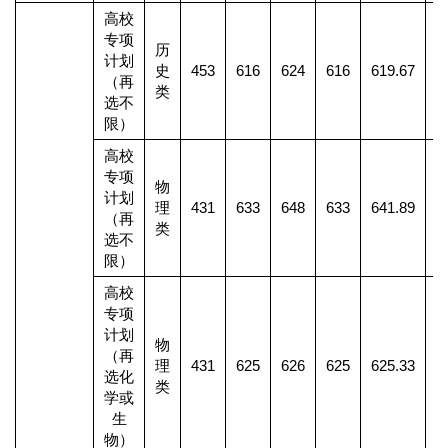
高校
专项
历
计划
史
453
616
624
616
619.67
（再
类
选不
限）
高校
专项
物
计划
理
431
633
648
633
641.89
1
（再
类
选不
限）
高校
专项
计划
物
（再
理
431
625
626
625
625.33
选化
类
学或
生
物）