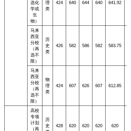
选化
理
424
640
644
640
641.92
1
学或
类
生
物）
马来
西亚
历
分校
史
426
582
586
582
583.75
（再
类
选不
限）
马来
西亚
物
分校
理
424
607
626
607
612.85
1
（再
类
选不
限）
高校
专项
历
计划
史
428
620
620
620
620
（再