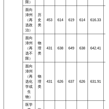
限）
面向
漳州
历
（再
史
453
614
619
614
616.33
选政
类
治）
面向
漳州
物
（再
理
431
638
649
638
642.41
2
选不
类
限）
面向
漳州
（再
物
选化
理
431
626
637
626
631.91
1
学或
类
生
物）
医学