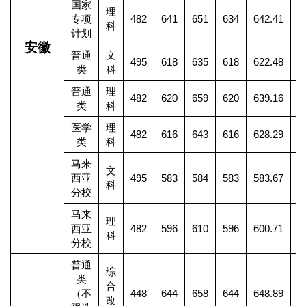
国家
理
专项
482
641
651
634
642.41
2
科
计划
安徽
普通
文
495
618
635
618
622.48
3
类
科
普通
理
482
620
659
620
639.16
9
类
科
医学
理
482
616
643
616
628.29
1
类
科
马来
文
西亚
495
583
584
583
583.67
科
分校
马来
理
西亚
482
596
610
596
600.71
科
分校
普通
综
类
合
（不
448
644
658
644
648.89
1
改