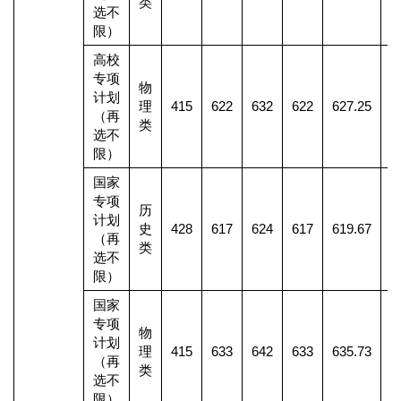
类
选不
限）
高校
专项
物
计划
理
415
622
632
622
627.25
（再
类
选不
限）
国家
专项
历
计划
史
428
617
624
617
619.67
（再
类
选不
限）
国家
专项
物
计划
理
415
633
642
633
635.73
1
（再
类
选不
限）