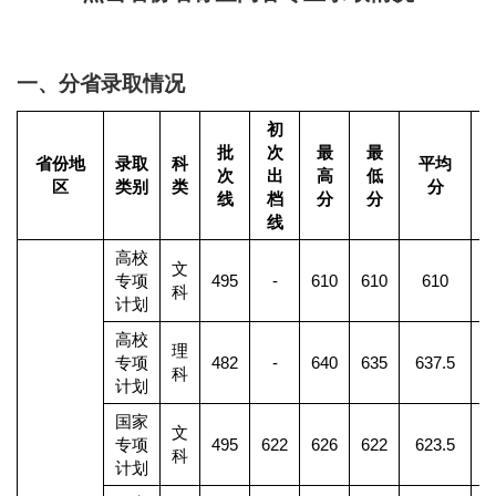
一、分省录取情况
初
批
次
最
最
省份地
录取
科
平均
次
出
高
低
区
类别
类
分
线
档
分
分
线
高校
文
专项
495
-
610
610
610
科
计划
高校
理
专项
482
-
640
635
637.5
科
计划
国家
文
专项
495
622
626
622
623.5
科
计划