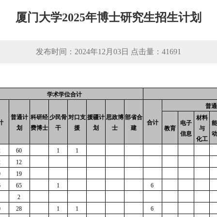
厦门大学2025年博士研究生招生计划
发布时间：2024年12月03日 点击量：
41691
学术学位合计
普通
普通计
科研经
少民骨
对口支
援疆计
思政博
部省合
材料
计
合计
电子
划
费博士
干
援
划
士
建
教育
与
信息
化工
2
60 
1
1
2
12 
9
19 
6
65 
1
6 
2 
0
28 
1
1
6 