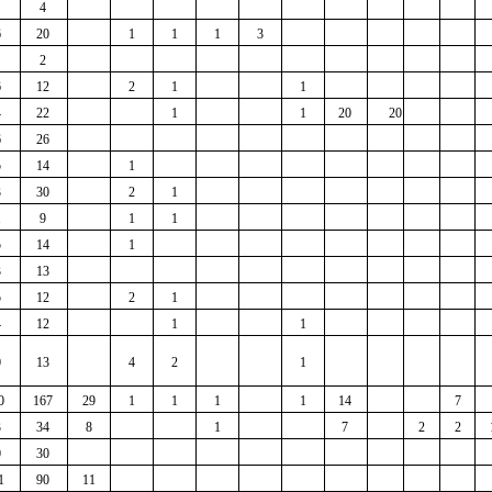
4 
6
20 
1
1
1
3
2 
6
12 
2
1
1
4
22 
1
1
20 
20
6
26 
5
14 
1
3
30 
2
1
1
9 
1
1
5
14 
1
3
13 
5
12 
2
1
4
12 
1
1
0
13 
4
2
1
0
167 
29
1
1
1
1
14 
7
3
34 
8
1
7 
2
2
0
30 
1
90 
11