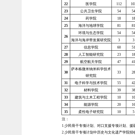
22
医学院
112
10
23
公共卫生学院
54
5
24
药学院
18
1
25
海洋与地球学院
81
8
环境与生态学院
54
5
26
海洋与海岸带发展研究院
3
3
27
信息学院
60
5
28
人工智能研究院
23
1
29
航空航天学院
47
4
萨本栋微米纳米科学技术
30
33
2
研究院
31
电子科学与技术学院
55
4
32
材料学院
39
3
33
建筑与土木工程学院
10
1
34
能源学院
20
1
35
柔性电子研究院
10
5
注：
1.少民骨干专项计划、对口支援专项计划、援
2.少民骨干专项计划中历史与文化遗产学院