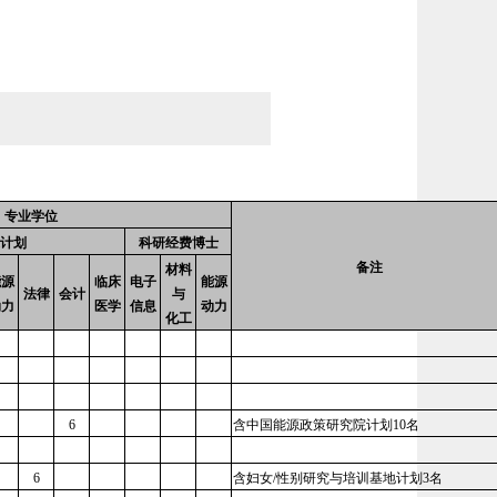
专业学位
计划
科研经费博士
备注
材料
能源
临床
电子
能源
法律
会计
与
动力
医学
信息
动力
化工
6
含中国能源政策研究院计划10名
6
含妇女/性别研究与培训基地计划3名