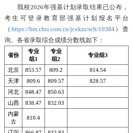
我校202
6
年强基计划录取结果已公布，
考生可登录教育部强基计划报名平台
（
https://bm.chsi.com.cn/jcxkzs/sch/10384
）查
询。各省录取综合成绩分数线如下：
专业
专业
省份
专业组3
组1
组2
北京
853.57
809.2
814.54
天津
809.6
809.57
828.57
河北
848.47
850.63
山西
838.47
832.03
内蒙
810.4
古
辽宁
866.87
832.83