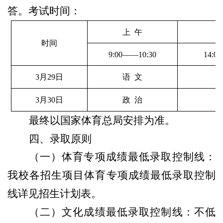
答。考试时间：
上  午
时间
9:00——10:30
14:0
3月2
9
日
语
文
3月3
0
日
政
治
最终以国家体育总局安排为准。
四、录取原则
（一）体育专项成绩最低录取控制线：
我校各招生项目体育专项成绩最低录取控制
线详见招生计划表。
（二）文化成绩最低录取控制线：不低