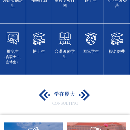
外语类保送
强基计划
高校专项计
硕士生
大学生夏令
生
划
营
推免生
博士生
台港澳侨学
国际学生
报名缴费
生
（含硕士生、
直博生）
学在厦大
CONSULTING