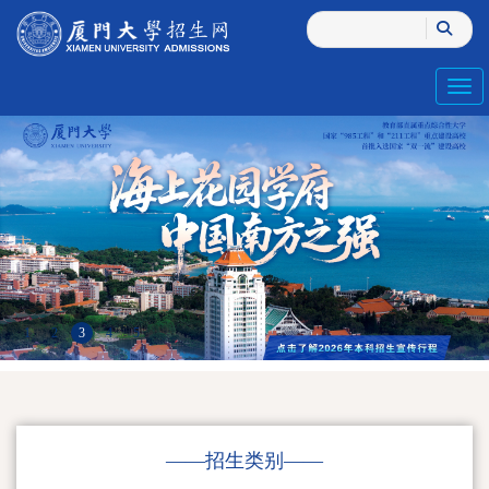
Toggl
1
2
3
4
5
——招生类别——