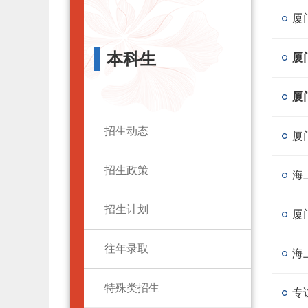
厦
本科生
厦
厦
招生动态
厦
招生政策
海
招生计划
厦
往年录取
海
特殊类招生
专